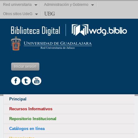
Gestores
Red universitaria
Administración y Gobierno
de
Otros sitios UdeG
referencias
bibliográficas
Traductores
Servicios
Bibliotecarios
FAQS
Tutoriales
Iniciar sesión
wdg.glosario
Redes
sociales
Principal
Recursos Informativos
Repositorio Institucional
Catálogos en línea