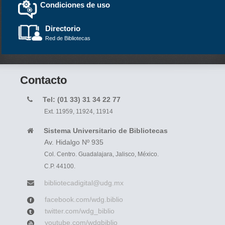
Condiciones de uso
Directorio
Red de Bibliotecas
Contacto
Tel: (01 33) 31 34 22 77
Ext. 11959, 11924, 11914
Sistema Universitario de Bibliotecas
Av. Hidalgo Nº 935
Col. Centro. Guadalajara, Jalisco, México.
C.P. 44100.
bibliotecadigital@udg.mx
facebook.com/wdg.biblio
twitter.com/wdg_biblio
youtube.com/wdgbiblio